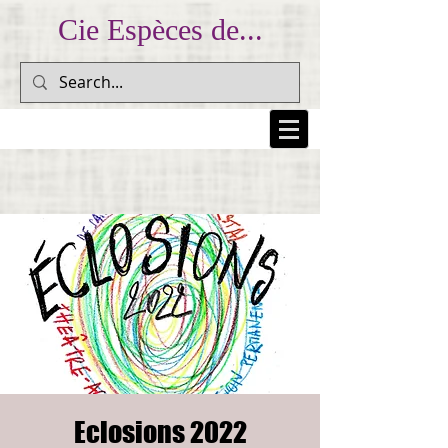
Cie Espèces de...
... Prendre au peuple sa colère et la lui rendre pour
l'inscrire dans la mémoire collective... (Dario Fo)
Eclosions 2022