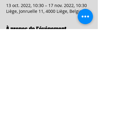
13 oct. 2022, 10:30 – 17 nov. 2022, 10:30
Liège, Jonruelle 11, 4000 Liège, Belgique
À propos de l'événement
https://www.cie-especesde.be/eclosions-
2022
Partager cet événement