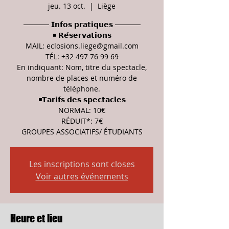
jeu. 13 oct.
  |  
Liège
───── 𝗜𝗻𝗳𝗼𝘀 𝗽𝗿𝗮𝘁𝗶𝗾𝘂𝗲𝘀 ─────
◾ 𝗥𝗲́𝘀𝗲𝗿𝘃𝗮𝘁𝗶𝗼𝗻𝘀
MAIL: eclosions.liege@gmail.com
TÉL: +32 497 76 99 69
En indiquant: Nom, titre du spectacle,
nombre de places et numéro de
téléphone.
◾𝗧𝗮𝗿𝗶𝗳𝘀 𝗱𝗲𝘀 𝘀𝗽𝗲𝗰𝘁𝗮𝗰𝗹𝗲𝘀
NORMAL: 10€
RÉDUIT*: 7€
GROUPES ASSOCIATIFS/ ÉTUDIANTS
Les inscriptions sont closes
Voir autres événements
Heure et lieu