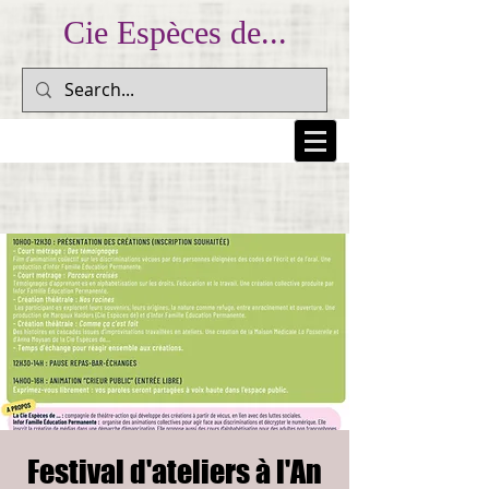
Cie Espèces de...
... Prendre au peuple sa colère et la lui rendre pour
l'inscrire dans la mémoire collective... (Dario Fo)
Festival d'ateliers à l'An