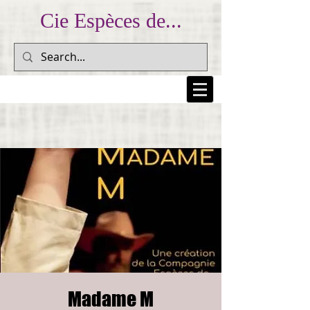
Cie Espèces de...
... Prendre au peuple sa colère et la lui rendre pour
l'inscrire dans la mémoire collective... (Dario Fo)
Madame M