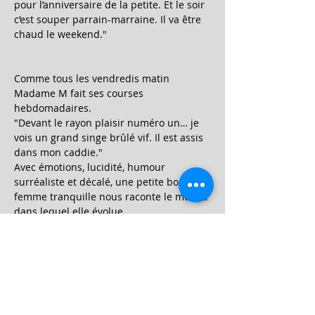
pour l’anniversaire de la petite. Et le soir 
c’est souper parrain-marraine. Il va être 
chaud le weekend."

Comme tous les vendredis matin 
Madame M fait ses courses 
hebdomadaires.

"Devant le rayon plaisir numéro un… je 
vois un grand singe brûlé vif. Il est assis 
dans mon caddie."

Avec émotions, lucidité, humour 
surréaliste et décalé, une petite bonne 
femme tranquille nous raconte le monde 
dans lequel elle évolue.

Dans cette tranche de vie, cette voix 
féminine questionne le fait de s'engager, 
de sombrer ou de fuir face au désastre 
écologique et humain dans un 
répertoire généreux, touchant et drôle.