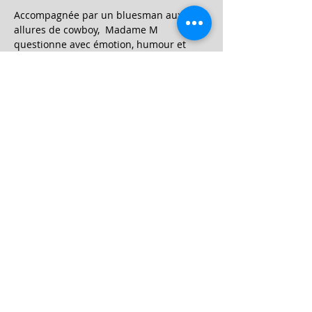
Accompagnée par un bluesman aux 
allures de cowboy,  Madame M 
questionne avec émotion, humour et 
lucidité, le fait de  s’engager, de sombrer 
ou de fuir face au désastre écologique et 
humain.
Partager cet événement
follow us