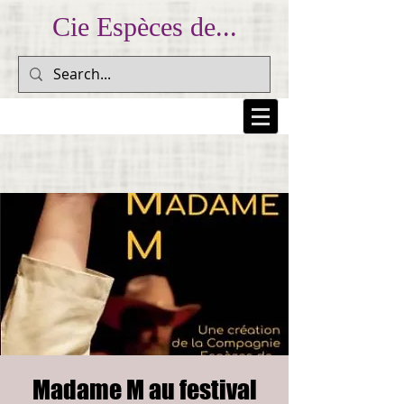
Cie Espèces de...
... Prendre au peuple sa colère et la lui rendre pour
l'inscrire dans la mémoire collective... (Dario Fo)
Madame M au festival