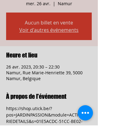
mer. 26 avr.
  |  
Namur
Aucun billet en vente
Voir d'autres événements
Heure et lieu
26 avr. 2023, 20:30 – 22:30
Namur, Rue Marie-Henriette 39, 5000
Namur, Belgique
À propos de l'événement
https://shop.utick.be/?
pos=JARDINPASSION&module=ACTIVITYSE
RIEDETAILS&s=01E5ACDC-51CC-BE02-
7982-883E288DAE78 