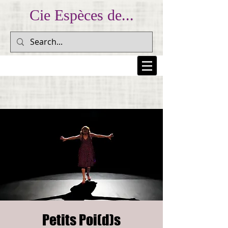
Cie Espèces de...
... Prendre au peuple sa colère et la lui rendre pour
l'inscrire dans la mémoire collective... (Dario Fo)
Petits Poi(d)s