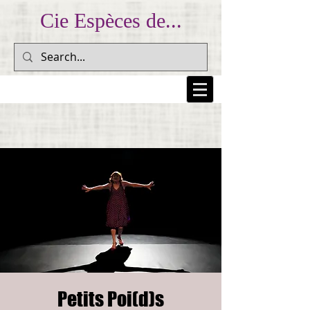
Cie Espèces de...
... Prendre au peuple sa colère et la lui rendre pour
l'inscrire dans la mémoire collective... (Dario Fo)
Petits Poi(d)s