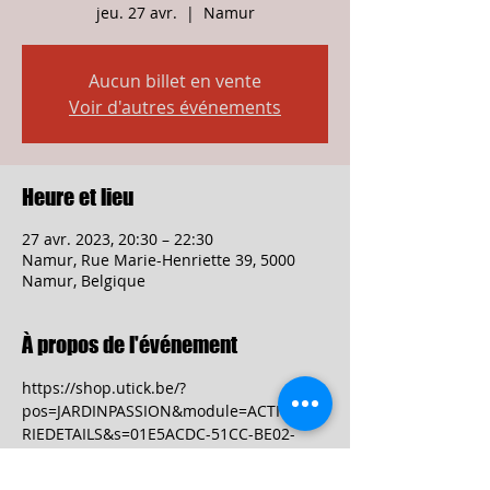
jeu. 27 avr.
  |  
Namur
Aucun billet en vente
Voir d'autres événements
Heure et lieu
27 avr. 2023, 20:30 – 22:30
Namur, Rue Marie-Henriette 39, 5000
Namur, Belgique
À propos de l'événement
https://shop.utick.be/?
pos=JARDINPASSION&module=ACTIVITYSE
RIEDETAILS&s=01E5ACDC-51CC-BE02-
7982-883E288DAE78 