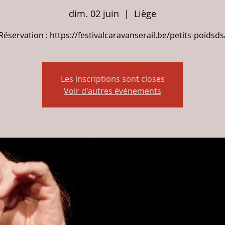
dim. 02 juin
  |  
Liège
Réservation : https://festivalcaravanserail.be/petits-poidsds
Les inscriptions sont closes
Voir d'autres événements