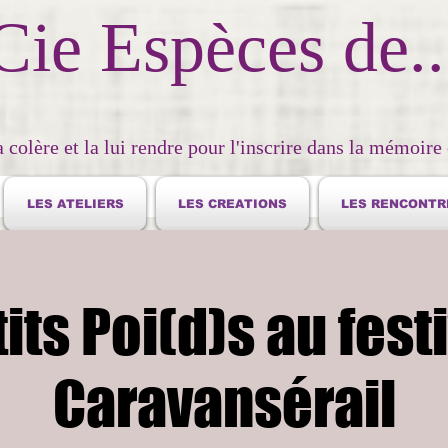
Cie Espèces de..
a colère et la lui rendre pour l'inscrire dans la mémoire 
LES ATELIERS
LES CREATIONS
LES RENCONTR
its Poi(d)s au fest
Caravansérail