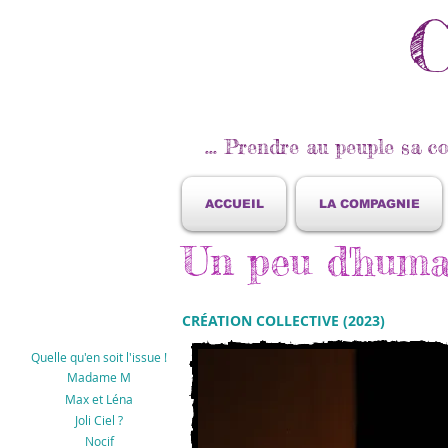
C
... Prendre au peuple sa co
ACCUEIL
LA COMPAGNIE
Un peu d'huma
CRÉATION COLLECTIVE
(202
3)
Quelle qu'en soit l'issue !
Madame M
Max et Léna
Joli Ciel ?
Nocif