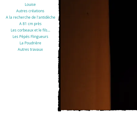
Louise
Autres créations
A la recherche de l'antidèche
A 81 cm près
Les corbeaux et le fils...
Les Pépés Flingueurs
La Poudrière
Autres travaux