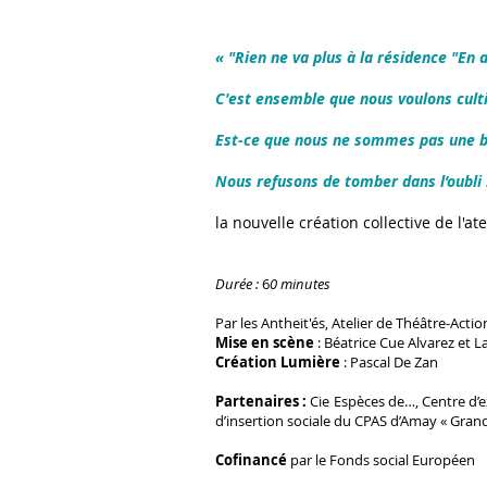
« "Rien ne va plus à la résidence "En 
C'est ensemble que nous voulons cultiv
Est-ce que nous ne sommes pas une be
Nous refusons de tomber dans l’oubli 
la nouvelle création collective de l'a
Durée :
6
0 minutes
Par les Antheit'és, Atelier de Théâtre-Actio
Mise en scène
: Béatrice Cue Alvarez et L
Création Lumière
: Pascal De Zan
Partenaires :
Cie Espèces de…, Centre d’e
d’insertion sociale du CPAS d’Amay « Grandi
Cofinancé
par le Fonds social Européen