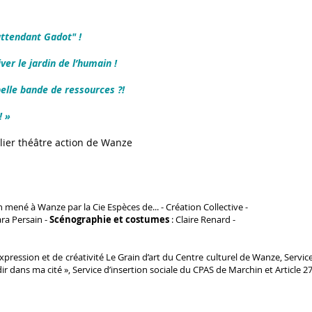
attendant Gadot" !
er le jardin de l’humain !
lle bande de ressources ?!
! »
telier théâtre action de Wanze
n mené à Wanze par la Cie Espèces de... - Création Collective -
ara Persain -
Scénographie et costumes
: Claire Renard -
xpression et de créativité Le Grain d’art du Centre culturel de Wanze, Servic
r dans ma cité », Service d’insertion sociale du CPAS de Marchin et Article 2