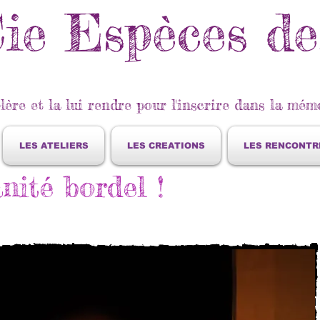
ie Espèces de.
lère et la lui rendre pour l'inscrire dans la mémo
LES ATELIERS
LES CREATIONS
LES RENCONTR
nité bordel !