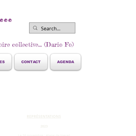
..
ire collective... (Dario Fo)
ES
CONTACT
AGENDA
REPRÉSENTATIONS
2023
Le 16 novembre : étape de travail