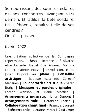
Se nourrissant des sourires éclairés
de nos rencontres, avançant vers
demain, Etiradilos, la bête solidaire,
tel le Phoenix, renaîtra-t-elle de ses
cendres ?
On n’est pas seul !
Durée : 1h20
Une création collective de la Compagnie
Espèces de… |
Avec
- Béatrice Cué Alvarez,
Alice Laruelle,
Isabel Cué Alvarez,
Martine
Léonet, Fabrice Piazza | David Conzen ou
Johan Dupont au
piano
|
Conseiller
artistique
- Baptiste Isaia (du Collectif
Mensuel) |
Collaboratrice artistique
- Sarah
Brahy |
Musiques et paroles originales
-
Lorent Wanson et Henri Mortier |
Arrangements musicaux
- Johan Dupont |
Arrangements voix
- Géraldine Cozier |
Collaboration chant final
- François Laurent
|
Scénographie
- Claudine Maus |
Costumes