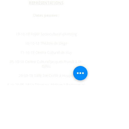
REPRÉSENTATIONS
D
ates passées
:
17-01-19 Ferme du Biéreau à Louvain-la-Neuve
19-10-18
Foyer Socioculturel d’Antoing
18-10-18
Théâtre de Liège
11-10-18
Centre Culturel de Huy
05-10-18
Centre Culturel Jacques Franck à St-
Gilles
29-09-18
Salle Ste Cécile à Houyet
8 au 28-05-18 La Tisseuse, Maison à Partager au
CPCR à Liège (8 représentations)
28-10-17 Chapiteau d’Arsenic2 à Haccourt
26-10-17 Espace Duesberg de Verviers
22-10-17 Centre Culturel de Roches à Rochefort
20-10-17 Foyer Culturel de Chiny